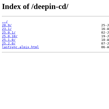
Index of /deepin-cd/
../
20.9/
23.1/
25.0.1/
25.0.10/
25.1.0/
25.2.0/
lastsync.alpix.html