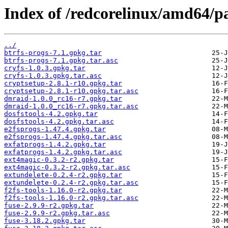
Index of /redcorelinux/amd64/pa
../
btrfs-progs-7.1.gpkg.tar
btrfs-progs-7.1.gpkg.tar.asc
cryfs-1.0.3.gpkg.tar
cryfs-1.0.3.gpkg.tar.asc
cryptsetup-2.8.1-r10.gpkg.tar
cryptsetup-2.8.1-r10.gpkg.tar.asc
dmraid-1.0.0_rc16-r7.gpkg.tar
dmraid-1.0.0_rc16-r7.gpkg.tar.asc
dosfstools-4.2.gpkg.tar
dosfstools-4.2.gpkg.tar.asc
e2fsprogs-1.47.4.gpkg.tar
e2fsprogs-1.47.4.gpkg.tar.asc
exfatprogs-1.4.2.gpkg.tar
exfatprogs-1.4.2.gpkg.tar.asc
ext4magic-0.3.2-r2.gpkg.tar
ext4magic-0.3.2-r2.gpkg.tar.asc
extundelete-0.2.4-r2.gpkg.tar
extundelete-0.2.4-r2.gpkg.tar.asc
f2fs-tools-1.16.0-r2.gpkg.tar
f2fs-tools-1.16.0-r2.gpkg.tar.asc
fuse-2.9.9-r2.gpkg.tar
fuse-2.9.9-r2.gpkg.tar.asc
fuse-3.18.2.gpkg.tar