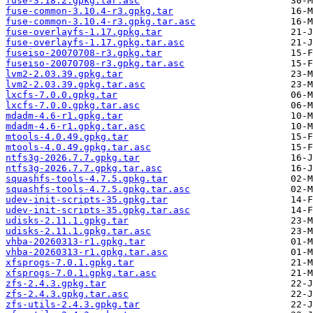
fuse-3.18.2.gpkg.tar.asc
fuse-common-3.10.4-r3.gpkg.tar
fuse-common-3.10.4-r3.gpkg.tar.asc
fuse-overlayfs-1.17.gpkg.tar
fuse-overlayfs-1.17.gpkg.tar.asc
fuseiso-20070708-r3.gpkg.tar
fuseiso-20070708-r3.gpkg.tar.asc
lvm2-2.03.39.gpkg.tar
lvm2-2.03.39.gpkg.tar.asc
lxcfs-7.0.0.gpkg.tar
lxcfs-7.0.0.gpkg.tar.asc
mdadm-4.6-r1.gpkg.tar
mdadm-4.6-r1.gpkg.tar.asc
mtools-4.0.49.gpkg.tar
mtools-4.0.49.gpkg.tar.asc
ntfs3g-2026.7.7.gpkg.tar
ntfs3g-2026.7.7.gpkg.tar.asc
squashfs-tools-4.7.5.gpkg.tar
squashfs-tools-4.7.5.gpkg.tar.asc
udev-init-scripts-35.gpkg.tar
udev-init-scripts-35.gpkg.tar.asc
udisks-2.11.1.gpkg.tar
udisks-2.11.1.gpkg.tar.asc
vhba-20260313-r1.gpkg.tar
vhba-20260313-r1.gpkg.tar.asc
xfsprogs-7.0.1.gpkg.tar
xfsprogs-7.0.1.gpkg.tar.asc
zfs-2.4.3.gpkg.tar
zfs-2.4.3.gpkg.tar.asc
zfs-utils-2.4.3.gpkg.tar