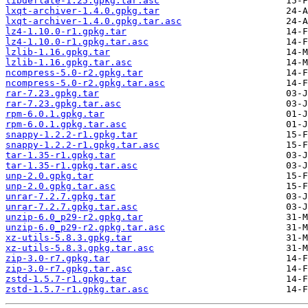
libdeflate-1.25.gpkg.tar.asc
lxqt-archiver-1.4.0.gpkg.tar
lxqt-archiver-1.4.0.gpkg.tar.asc
lz4-1.10.0-r1.gpkg.tar
lz4-1.10.0-r1.gpkg.tar.asc
lzlib-1.16.gpkg.tar
lzlib-1.16.gpkg.tar.asc
ncompress-5.0-r2.gpkg.tar
ncompress-5.0-r2.gpkg.tar.asc
rar-7.23.gpkg.tar
rar-7.23.gpkg.tar.asc
rpm-6.0.1.gpkg.tar
rpm-6.0.1.gpkg.tar.asc
snappy-1.2.2-r1.gpkg.tar
snappy-1.2.2-r1.gpkg.tar.asc
tar-1.35-r1.gpkg.tar
tar-1.35-r1.gpkg.tar.asc
unp-2.0.gpkg.tar
unp-2.0.gpkg.tar.asc
unrar-7.2.7.gpkg.tar
unrar-7.2.7.gpkg.tar.asc
unzip-6.0_p29-r2.gpkg.tar
unzip-6.0_p29-r2.gpkg.tar.asc
xz-utils-5.8.3.gpkg.tar
xz-utils-5.8.3.gpkg.tar.asc
zip-3.0-r7.gpkg.tar
zip-3.0-r7.gpkg.tar.asc
zstd-1.5.7-r1.gpkg.tar
zstd-1.5.7-r1.gpkg.tar.asc