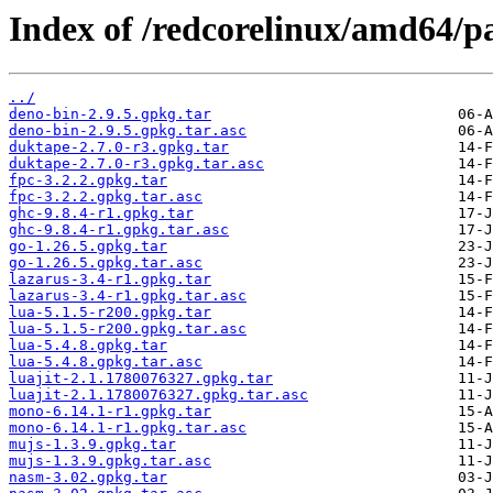
Index of /redcorelinux/amd64/p
../
deno-bin-2.9.5.gpkg.tar
deno-bin-2.9.5.gpkg.tar.asc
duktape-2.7.0-r3.gpkg.tar
duktape-2.7.0-r3.gpkg.tar.asc
fpc-3.2.2.gpkg.tar
fpc-3.2.2.gpkg.tar.asc
ghc-9.8.4-r1.gpkg.tar
ghc-9.8.4-r1.gpkg.tar.asc
go-1.26.5.gpkg.tar
go-1.26.5.gpkg.tar.asc
lazarus-3.4-r1.gpkg.tar
lazarus-3.4-r1.gpkg.tar.asc
lua-5.1.5-r200.gpkg.tar
lua-5.1.5-r200.gpkg.tar.asc
lua-5.4.8.gpkg.tar
lua-5.4.8.gpkg.tar.asc
luajit-2.1.1780076327.gpkg.tar
luajit-2.1.1780076327.gpkg.tar.asc
mono-6.14.1-r1.gpkg.tar
mono-6.14.1-r1.gpkg.tar.asc
mujs-1.3.9.gpkg.tar
mujs-1.3.9.gpkg.tar.asc
nasm-3.02.gpkg.tar