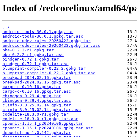
Index of /redcorelinux/amd64/pa
../
android-tools-36.0.1.gpkg.tar
android-tools-36.0.1.gpkg.tar.asc
android-udev-rules-20260423.gpkg.tar
android-udev-rules-20260423.gpkg.tar.asc
bbe-0.2.2-r1.gpkg.tar
bbe-0.2.2-r1.gpkg.tar.asc
bindgen-0.72.1.gpkg.tar
bindgen-0.72.1.gpkg.tar.asc
blueprint-compiler-0.22.2.gpkg.tar
blueprint-compiler-0.22.2.gpkg.tar.asc
breakpad-2024.02.16.gpkg.tar
breakpad-2024.02.16.gpkg.tar.asc
cargo-c-0.10.16.gpkg.tar
cargo-c-0.10.16.gpkg.tar.asc
cbindgen-0.29.4.gpkg.tar
cbindgen-0.29.4.gpkg.tar.asc
clinfo-3.0.25.02.14.gpkg.tar
clinfo-3.0.25.02.14.gpkg.tar.asc
codelite-18.3.0-r1.gpkg.tar
codelite-18.3.0-r1.gpkg.tar.asc
cppunit-1.15.1_p20240106.gpkg.tar
cppunit-1.15.1_p20240106.gpkg.tar.asc
debootstrap-1.0.142.gpkg.tar