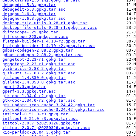
debootstrap-1.0.142.gpkg.tar.asc
debugedit-5.3.gpkg.tar
debugedit-5.3.gpkg.tar.asc
dejagnu-1.6.3.gpkg.tar
dejagnu-1.6.3.gpkg.tar.asc
desktop-file-utils-0.28-r1.gpkg.tar
desktop-file-utils-0.28-r1.gpkg.tar.asc
diffoscope-325.gpkg.tar
diffoscope-325.gpkg.tar.asc
flatpak-builder-1.4.10-r2.gpkg.tar
flatpak-builder-1.4.10-r2.gpkg.tar.asc
gdbus-codegen-2.88.2.gpkg.tar
gdbus-codegen-2.88.2.gpkg.tar.asc
gengetopt-2.23-r1.gpkg.tar
gengetopt-2.23-r1.gpkg.tar.asc
glib-utils-2.88.2.gpkg.tar
glib-utils-2.88.2.gpkg.tar.asc
glslang-1.4.350.0.gpkg.tar
glslang-1.4.350.0.gpkg.tar.asc
gperf-3.3.gpkg.tar
gperf-3.3.gpkg.tar.asc
gtk-doc-1.34.0-r2.gpkg.tar
gtk-doc-1.34.0-r2.gpkg.tar.asc
gtk-update-icon-cache-3.24.42.gpkg.tar
gtk-update-icon-cache-3.24.42.gpkg.tar.asc
intltool-0.51.0-r3.gpkg.tar
intltool-0.51.0-r3.gpkg.tar.asc
itstool-2.0.7_p20250326.gpkg.tar
itstool-2.0.7_p20250326.gpkg.tar.asc
kio-perldoc-26.04.3.gpkg.tar