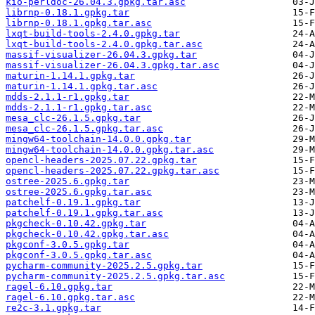
kio-perldoc-26.04.3.gpkg.tar.asc
librnp-0.18.1.gpkg.tar
librnp-0.18.1.gpkg.tar.asc
lxqt-build-tools-2.4.0.gpkg.tar
lxqt-build-tools-2.4.0.gpkg.tar.asc
massif-visualizer-26.04.3.gpkg.tar
massif-visualizer-26.04.3.gpkg.tar.asc
maturin-1.14.1.gpkg.tar
maturin-1.14.1.gpkg.tar.asc
mdds-2.1.1-r1.gpkg.tar
mdds-2.1.1-r1.gpkg.tar.asc
mesa_clc-26.1.5.gpkg.tar
mesa_clc-26.1.5.gpkg.tar.asc
mingw64-toolchain-14.0.0.gpkg.tar
mingw64-toolchain-14.0.0.gpkg.tar.asc
opencl-headers-2025.07.22.gpkg.tar
opencl-headers-2025.07.22.gpkg.tar.asc
ostree-2025.6.gpkg.tar
ostree-2025.6.gpkg.tar.asc
patchelf-0.19.1.gpkg.tar
patchelf-0.19.1.gpkg.tar.asc
pkgcheck-0.10.42.gpkg.tar
pkgcheck-0.10.42.gpkg.tar.asc
pkgconf-3.0.5.gpkg.tar
pkgconf-3.0.5.gpkg.tar.asc
pycharm-community-2025.2.5.gpkg.tar
pycharm-community-2025.2.5.gpkg.tar.asc
ragel-6.10.gpkg.tar
ragel-6.10.gpkg.tar.asc
re2c-3.1.gpkg.tar