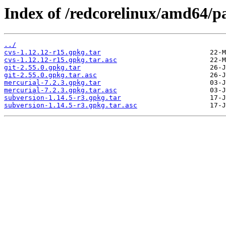
Index of /redcorelinux/amd64/p
../
cvs-1.12.12-r15.gpkg.tar
cvs-1.12.12-r15.gpkg.tar.asc
git-2.55.0.gpkg.tar
git-2.55.0.gpkg.tar.asc
mercurial-7.2.3.gpkg.tar
mercurial-7.2.3.gpkg.tar.asc
subversion-1.14.5-r3.gpkg.tar
subversion-1.14.5-r3.gpkg.tar.asc