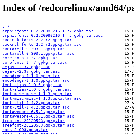
Index of /redcorelinux/amd64/p
../
arphicfonts-0.2.20080216.1-r2.gpkg.tar
arphicfonts-0.2.20080216.1-r2.gpkg.tar.asc
baekmuk-fonts-2.2-r2.gpkg.tar
baekmuk-fonts-2.2-r2.gpkg.tar.asc
cantarell-0.303.1.gpkg.tar
cantarell-0.303.1.gpkg.tar.asc
corefonts-1-r7.gpkg.tar
corefonts-1-r7.gpkg.tar.asc
dejavu-2.37.gpkg.tar
dejavu-2.37.gpkg.tar.asc
encodings-1.1.0.gpkg.tar
encodings-1.1.0.gpkg.tar.asc
font-alias-1.0.6.gpkg.tar
font-alias-1.0.6.gpkg.tar.asc
font-misc-misc-1.1.3.gpkg.tar
font-misc-misc-1.1.3.gpkg.tar.asc
font-util-1.4.2.gpkg.tar
font-util-1.4.2.gpkg.tar.asc
fontawesome-6.5.1.gpkg.tar
fontawesome-6.5.1.gpkg.tar.asc
freefont-20120503.gpkg.tar
freefont-20120503.gpkg.tar.asc
hack-3.003.gpkg.tar