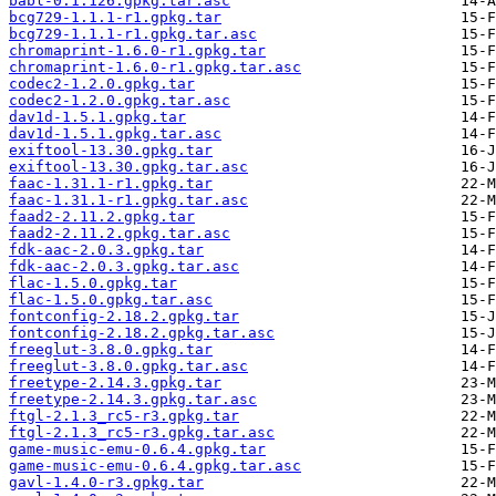
babl-0.1.126.gpkg.tar.asc
bcg729-1.1.1-r1.gpkg.tar
bcg729-1.1.1-r1.gpkg.tar.asc
chromaprint-1.6.0-r1.gpkg.tar
chromaprint-1.6.0-r1.gpkg.tar.asc
codec2-1.2.0.gpkg.tar
codec2-1.2.0.gpkg.tar.asc
dav1d-1.5.1.gpkg.tar
dav1d-1.5.1.gpkg.tar.asc
exiftool-13.30.gpkg.tar
exiftool-13.30.gpkg.tar.asc
faac-1.31.1-r1.gpkg.tar
faac-1.31.1-r1.gpkg.tar.asc
faad2-2.11.2.gpkg.tar
faad2-2.11.2.gpkg.tar.asc
fdk-aac-2.0.3.gpkg.tar
fdk-aac-2.0.3.gpkg.tar.asc
flac-1.5.0.gpkg.tar
flac-1.5.0.gpkg.tar.asc
fontconfig-2.18.2.gpkg.tar
fontconfig-2.18.2.gpkg.tar.asc
freeglut-3.8.0.gpkg.tar
freeglut-3.8.0.gpkg.tar.asc
freetype-2.14.3.gpkg.tar
freetype-2.14.3.gpkg.tar.asc
ftgl-2.1.3_rc5-r3.gpkg.tar
ftgl-2.1.3_rc5-r3.gpkg.tar.asc
game-music-emu-0.6.4.gpkg.tar
game-music-emu-0.6.4.gpkg.tar.asc
gavl-1.4.0-r3.gpkg.tar