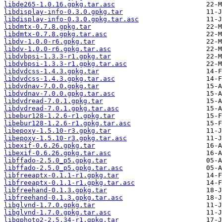
libde265-1.0.16.gpkg.tar.asc
libdisplay-info-0.3.0.gpkg.tar
libdisplay-info-0.3.0.gpkg.tar.asc
libdmtx-0.7.8.gpkg.tar
libdmtx-0.7.8.gpkg.tar.asc
libdv-1.0.0-r6.gpkg.tar
libdv-1.0.0-r6.gpkg.tar.asc
libdvbpsi-1.3.3-r1.gpkg.tar
libdvbpsi-1.3.3-r1.gpkg.tar.asc
libdvdcss-1.4.3.gpkg.tar
libdvdcss-1.4.3.gpkg.tar.asc
libdvdnav-7.0.0.gpkg.tar
libdvdnav-7.0.0.gpkg.tar.asc
libdvdread-7.0.1.gpkg.tar
libdvdread-7.0.1.gpkg.tar.asc
libebur128-1.2.6-r1.gpkg.tar
libebur128-1.2.6-r1.gpkg.tar.asc
libepoxy-1.5.10-r3.gpkg.tar
libepoxy-1.5.10-r3.gpkg.tar.asc
libexif-0.6.26.gpkg.tar
libexif-0.6.26.gpkg.tar.asc
libffado-2.5.0_p5.gpkg.tar
libffado-2.5.0_p5.gpkg.tar.asc
libfreeaptx-0.1.1-r1.gpkg.tar
libfreeaptx-0.1.1-r1.gpkg.tar.asc
libfreehand-0.1.3.gpkg.tar
libfreehand-0.1.3.gpkg.tar.asc
libglvnd-1.7.0.gpkg.tar
libglvnd-1.7.0.gpkg.tar.asc
libgphoto2-2.5.34-r1.gpkg.tar