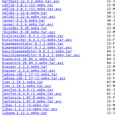
harfbuzz-12.3.2.gpkg.tar.asc
id3lib-3.8.3-r12.gpkg.tar
id3lib-3.8.3-r12.gpkg.tar.asc
imlib2-1.12.6.gpkg.tar
imlib2-1.12.6.gpkg.tar.asc
jasper-4.2.4.gpkg.tar
jasper-4.2.4.gpkg.tar.asc
jbig2dec-0.20.gpkg.tar
jbig2dec-0.20.gpkg.tar.asc
kcolorpicker-0.3.1-r1.gpkg.tar
kcolorpicker-0.3.1-r1.gpkg.tar.asc
kimageannotator-0.7.2.gpkg.tar
kimageannotator-0.7.2.gpkg.tar.asc
kquickimageeditor-0.6.2.1.gpkg.tar
kquickimageeditor-0.6.2.1.gpkg.tar.asc
ksanecore-26.04.3.gpkg.tar
ksanecore-26.04.3.gpkg.tar.asc
kvazaar-2.3.2.gpkg.tar
kvazaar-2.3.2.gpkg.tar.asc
ladspa-sdk-1.17-r2.gpkg.tar
ladspa-sdk-1.17-r2.gpkg.tar.asc
lcms-2.19.1.gpkg.tar
lcms-2.19.1.gpkg.tar.asc
lensfun-0.3.4-r1.gpkg.tar
lensfun-0.3.4-r1.gpkg.tar.asc
leptonica-1.87.0.gpkg.tar
leptonica-1.87.0.gpkg.tar.asc
libao-1.2.2-r3.gpkg.tar
libao-1.2.2-r3.gpkg.tar.asc
libaom-3.12.1.gpkg.tar