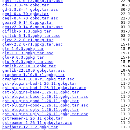
gavl-1.4.0-r3.gpkg.tar.asc
gd-2.3.3-r4.gpkg.tar
gd-2.3.3-r4.gpkg.tar.asc
gegl-0.4.70.gpkg.tar
gegl-0.4.70.gpkg.tar.asc
gexiv2-0.14.6.gpkg.tar
gexiv2-0.14.6.gpkg.tar.asc
giflib-6.1.3.gpkg.tar
giflib-6.1.3.gpkg.tar.asc
glew-2.2.0-r1.gpkg.tar
glew-2.2.0-r1.gpkg.tar.asc
glm-1.0.3.gpkg.tar
glm-1.0.3.gpkg.tar.asc
glu-9.0.3.gpkg.tar
glu-9.0.3.gpkg.tar.asc
gmmlib-22.10.0.gpkg.tar
gmmlib-22.10.0.gpkg.tar.asc
graphene-1.10.8-r1.gpkg.tar
graphene-1.10.8-r1.gpkg.tar.asc
gst-plugins-bad-1.26.11.gpkg.tar
gst-plugins-bad-1.26.11.gpkg.tar.asc
gst-plugins-base-1.26.11.gpkg.tar
gst-plugins-base-1.26.11.gpkg.tar.asc
gst-plugins-good-1.26.11.gpkg.tar
gst-plugins-good-1.26.11.gpkg.tar.asc
gst-plugins-ugly-1.26.11.gpkg.tar
gst-plugins-ugly-1.26.11.gpkg.tar.asc
gstreamer-1.26.11.gpkg.tar
gstreamer-1.26.11.gpkg.tar.asc
harfbuzz-12.3.2.gpkg.tar