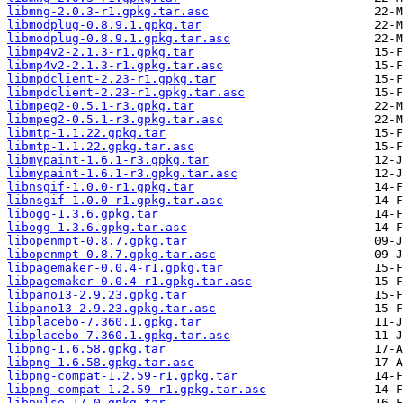
libmng-2.0.3-r1.gpkg.tar.asc
libmodplug-0.8.9.1.gpkg.tar
libmodplug-0.8.9.1.gpkg.tar.asc
libmp4v2-2.1.3-r1.gpkg.tar
libmp4v2-2.1.3-r1.gpkg.tar.asc
libmpdclient-2.23-r1.gpkg.tar
libmpdclient-2.23-r1.gpkg.tar.asc
libmpeg2-0.5.1-r3.gpkg.tar
libmpeg2-0.5.1-r3.gpkg.tar.asc
libmtp-1.1.22.gpkg.tar
libmtp-1.1.22.gpkg.tar.asc
libmypaint-1.6.1-r3.gpkg.tar
libmypaint-1.6.1-r3.gpkg.tar.asc
libnsgif-1.0.0-r1.gpkg.tar
libnsgif-1.0.0-r1.gpkg.tar.asc
libogg-1.3.6.gpkg.tar
libogg-1.3.6.gpkg.tar.asc
libopenmpt-0.8.7.gpkg.tar
libopenmpt-0.8.7.gpkg.tar.asc
libpagemaker-0.0.4-r1.gpkg.tar
libpagemaker-0.0.4-r1.gpkg.tar.asc
libpano13-2.9.23.gpkg.tar
libpano13-2.9.23.gpkg.tar.asc
libplacebo-7.360.1.gpkg.tar
libplacebo-7.360.1.gpkg.tar.asc
libpng-1.6.58.gpkg.tar
libpng-1.6.58.gpkg.tar.asc
libpng-compat-1.2.59-r1.gpkg.tar
libpng-compat-1.2.59-r1.gpkg.tar.asc
libpulse-17.0.gpkg.tar