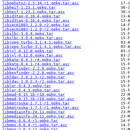
libgphoto2-2.5.34-r1.gpkg.tar.asc
libheif-1.23.1.gpkg.tar
libheif-1.23.1.gpkg.tar.asc
libid3tag-0.16.4.gpkg.tar
libid3tag-0.16.4.gpkg.tar.asc
libiec61883-1.2.0-r2.gpkg.tar
libiec61883-1.2.0-r2.gpkg.tar.asc
libilbc-3.0.4.gpkg.tar
libilbc-3.0.4.gpkg.tar.asc
libjpeg-turbo-3.1.4.1.gpkg.tar
libjpeg-turbo-3.1.4.1.gpkg.tar.asc
libjxl-0.12.0.gpkg.tar
libjxl-0.12.0.gpkg.tar.asc
libkate-0.4.1-r4.gpkg.tar
libkate-0.4.1-r4.gpkg.tar.asc
libkeyfinder-2.2.8.gpkg.tar
libkeyfinder-2.2.8.gpkg.tar.asc
libldac-2.0.2.3-r2.gpkg.tar
libldac-2.0.2.3-r2.gpkg.tar.asc
liblqr-0.4.3.gpkg.tar
liblqr-0.4.3.gpkg.tar.asc
libmad-0.15.1b-r10.gpkg.tar
libmad-0.15.1b-r10.gpkg.tar.asc
libmatroska-1.7.1-r1.gpkg.tar
libmatroska-1.7.1-r1.gpkg.tar.asc
libmediainfo-24.11.gpkg.tar
libmediainfo-24.11.gpkg.tar.asc
libmms-0.6.4-r1.gpkg.tar
libmms-0.6.4-r1.gpkg.tar.asc
libmng-2.0.3-r1.gpkg.tar