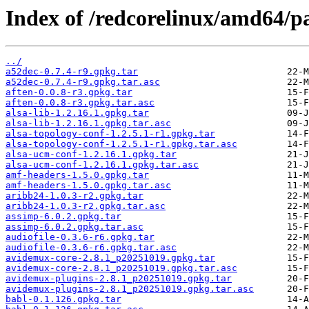
Index of /redcorelinux/amd64/p
../
a52dec-0.7.4-r9.gpkg.tar
a52dec-0.7.4-r9.gpkg.tar.asc
aften-0.0.8-r3.gpkg.tar
aften-0.0.8-r3.gpkg.tar.asc
alsa-lib-1.2.16.1.gpkg.tar
alsa-lib-1.2.16.1.gpkg.tar.asc
alsa-topology-conf-1.2.5.1-r1.gpkg.tar
alsa-topology-conf-1.2.5.1-r1.gpkg.tar.asc
alsa-ucm-conf-1.2.16.1.gpkg.tar
alsa-ucm-conf-1.2.16.1.gpkg.tar.asc
amf-headers-1.5.0.gpkg.tar
amf-headers-1.5.0.gpkg.tar.asc
aribb24-1.0.3-r2.gpkg.tar
aribb24-1.0.3-r2.gpkg.tar.asc
assimp-6.0.2.gpkg.tar
assimp-6.0.2.gpkg.tar.asc
audiofile-0.3.6-r6.gpkg.tar
audiofile-0.3.6-r6.gpkg.tar.asc
avidemux-core-2.8.1_p20251019.gpkg.tar
avidemux-core-2.8.1_p20251019.gpkg.tar.asc
avidemux-plugins-2.8.1_p20251019.gpkg.tar
avidemux-plugins-2.8.1_p20251019.gpkg.tar.asc
babl-0.1.126.gpkg.tar