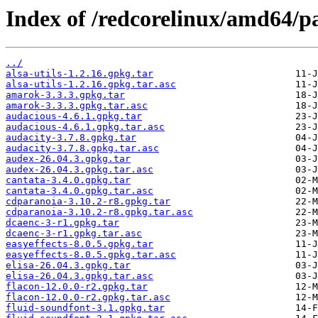
Index of /redcorelinux/amd64/p
../
alsa-utils-1.2.16.gpkg.tar
alsa-utils-1.2.16.gpkg.tar.asc
amarok-3.3.3.gpkg.tar
amarok-3.3.3.gpkg.tar.asc
audacious-4.6.1.gpkg.tar
audacious-4.6.1.gpkg.tar.asc
audacity-3.7.8.gpkg.tar
audacity-3.7.8.gpkg.tar.asc
audex-26.04.3.gpkg.tar
audex-26.04.3.gpkg.tar.asc
cantata-3.4.0.gpkg.tar
cantata-3.4.0.gpkg.tar.asc
cdparanoia-3.10.2-r8.gpkg.tar
cdparanoia-3.10.2-r8.gpkg.tar.asc
dcaenc-3-r1.gpkg.tar
dcaenc-3-r1.gpkg.tar.asc
easyeffects-8.0.5.gpkg.tar
easyeffects-8.0.5.gpkg.tar.asc
elisa-26.04.3.gpkg.tar
elisa-26.04.3.gpkg.tar.asc
flacon-12.0.0-r2.gpkg.tar
flacon-12.0.0-r2.gpkg.tar.asc
fluid-soundfont-3.1.gpkg.tar