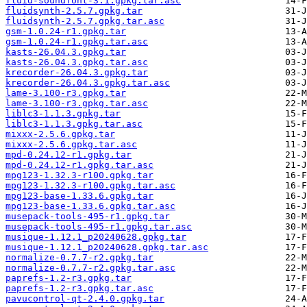
fluid-soundfont-3.1.gpkg.tar.asc
fluidsynth-2.5.7.gpkg.tar
fluidsynth-2.5.7.gpkg.tar.asc
gsm-1.0.24-r1.gpkg.tar
gsm-1.0.24-r1.gpkg.tar.asc
kasts-26.04.3.gpkg.tar
kasts-26.04.3.gpkg.tar.asc
krecorder-26.04.3.gpkg.tar
krecorder-26.04.3.gpkg.tar.asc
lame-3.100-r3.gpkg.tar
lame-3.100-r3.gpkg.tar.asc
liblc3-1.1.3.gpkg.tar
liblc3-1.1.3.gpkg.tar.asc
mixxx-2.5.6.gpkg.tar
mixxx-2.5.6.gpkg.tar.asc
mpd-0.24.12-r1.gpkg.tar
mpd-0.24.12-r1.gpkg.tar.asc
mpg123-1.32.3-r100.gpkg.tar
mpg123-1.32.3-r100.gpkg.tar.asc
mpg123-base-1.33.6.gpkg.tar
mpg123-base-1.33.6.gpkg.tar.asc
musepack-tools-495-r1.gpkg.tar
musepack-tools-495-r1.gpkg.tar.asc
musique-1.12.1_p20240628.gpkg.tar
musique-1.12.1_p20240628.gpkg.tar.asc
normalize-0.7.7-r2.gpkg.tar
normalize-0.7.7-r2.gpkg.tar.asc
paprefs-1.2-r3.gpkg.tar
paprefs-1.2-r3.gpkg.tar.asc
pavucontrol-qt-2.4.0.gpkg.tar