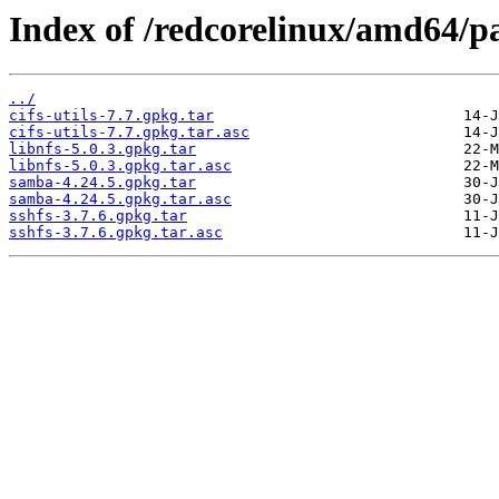
Index of /redcorelinux/amd64/pa
../
cifs-utils-7.7.gpkg.tar
cifs-utils-7.7.gpkg.tar.asc
libnfs-5.0.3.gpkg.tar
libnfs-5.0.3.gpkg.tar.asc
samba-4.24.5.gpkg.tar
samba-4.24.5.gpkg.tar.asc
sshfs-3.7.6.gpkg.tar
sshfs-3.7.6.gpkg.tar.asc