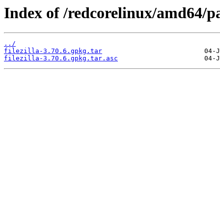
Index of /redcorelinux/amd64/pa
../
filezilla-3.70.6.gpkg.tar
filezilla-3.70.6.gpkg.tar.asc