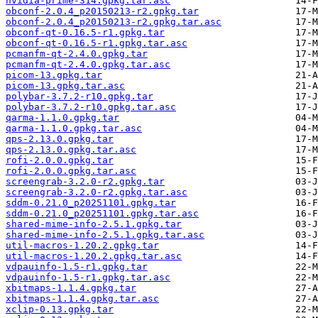
nvidia-prime-314.gpkg.tar.asc
obconf-2.0.4_p20150213-r2.gpkg.tar
obconf-2.0.4_p20150213-r2.gpkg.tar.asc
obconf-qt-0.16.5-r1.gpkg.tar
obconf-qt-0.16.5-r1.gpkg.tar.asc
pcmanfm-qt-2.4.0.gpkg.tar
pcmanfm-qt-2.4.0.gpkg.tar.asc
picom-13.gpkg.tar
picom-13.gpkg.tar.asc
polybar-3.7.2-r10.gpkg.tar
polybar-3.7.2-r10.gpkg.tar.asc
qarma-1.1.0.gpkg.tar
qarma-1.1.0.gpkg.tar.asc
qps-2.13.0.gpkg.tar
qps-2.13.0.gpkg.tar.asc
rofi-2.0.0.gpkg.tar
rofi-2.0.0.gpkg.tar.asc
screengrab-3.2.0-r2.gpkg.tar
screengrab-3.2.0-r2.gpkg.tar.asc
sddm-0.21.0_p20251101.gpkg.tar
sddm-0.21.0_p20251101.gpkg.tar.asc
shared-mime-info-2.5.1.gpkg.tar
shared-mime-info-2.5.1.gpkg.tar.asc
util-macros-1.20.2.gpkg.tar
util-macros-1.20.2.gpkg.tar.asc
vdpauinfo-1.5-r1.gpkg.tar
vdpauinfo-1.5-r1.gpkg.tar.asc
xbitmaps-1.1.4.gpkg.tar
xbitmaps-1.1.4.gpkg.tar.asc
xclip-0.13.gpkg.tar