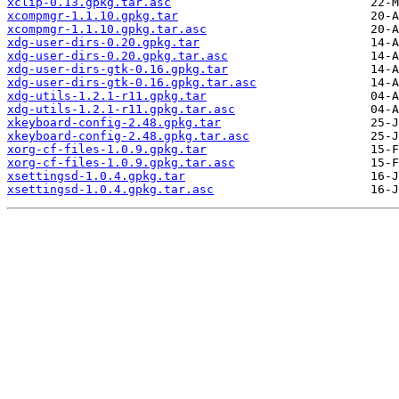
xclip-0.13.gpkg.tar.asc
xcompmgr-1.1.10.gpkg.tar
xcompmgr-1.1.10.gpkg.tar.asc
xdg-user-dirs-0.20.gpkg.tar
xdg-user-dirs-0.20.gpkg.tar.asc
xdg-user-dirs-gtk-0.16.gpkg.tar
xdg-user-dirs-gtk-0.16.gpkg.tar.asc
xdg-utils-1.2.1-r11.gpkg.tar
xdg-utils-1.2.1-r11.gpkg.tar.asc
xkeyboard-config-2.48.gpkg.tar
xkeyboard-config-2.48.gpkg.tar.asc
xorg-cf-files-1.0.9.gpkg.tar
xorg-cf-files-1.0.9.gpkg.tar.asc
xsettingsd-1.0.4.gpkg.tar
xsettingsd-1.0.4.gpkg.tar.asc