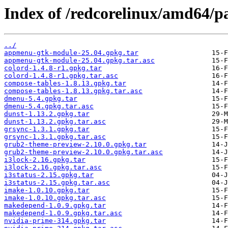
Index of /redcorelinux/amd64/p
../
appmenu-gtk-module-25.04.gpkg.tar
appmenu-gtk-module-25.04.gpkg.tar.asc
colord-1.4.8-r1.gpkg.tar
colord-1.4.8-r1.gpkg.tar.asc
compose-tables-1.8.13.gpkg.tar
compose-tables-1.8.13.gpkg.tar.asc
dmenu-5.4.gpkg.tar
dmenu-5.4.gpkg.tar.asc
dunst-1.13.2.gpkg.tar
dunst-1.13.2.gpkg.tar.asc
grsync-1.3.1.gpkg.tar
grsync-1.3.1.gpkg.tar.asc
grub2-theme-preview-2.10.0.gpkg.tar
grub2-theme-preview-2.10.0.gpkg.tar.asc
i3lock-2.16.gpkg.tar
i3lock-2.16.gpkg.tar.asc
i3status-2.15.gpkg.tar
i3status-2.15.gpkg.tar.asc
imake-1.0.10.gpkg.tar
imake-1.0.10.gpkg.tar.asc
makedepend-1.0.9.gpkg.tar
makedepend-1.0.9.gpkg.tar.asc
nvidia-prime-314.gpkg.tar