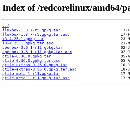
Index of /redcorelinux/amd64/
../
fluxbox-1.3.7-r5.gpkg.tar
fluxbox-1.3.7-r5.gpkg.tar.asc
i3-4.25.1.gpkg.tar
i3-4.25.1.gpkg.tar.asc
openbox-3.6.1-r11.gpkg.tar
openbox-3.6.1-r11.gpkg.tar.asc
qtile-0.36.0.gpkg.tar
qtile-0.36.0.gpkg.tar.asc
qtile-extras-0.36.0.gpkg.tar
qtile-extras-0.36.0.gpkg.tar.asc
qtile-meta-1-r11.gpkg.tar
qtile-meta-1-r11.gpkg.tar.asc